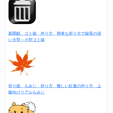
新聞紙 ゴミ箱 作り方 簡単な折り方で縦長の深
い大型～小型ゴミ箱
折り紙 もみじ 折り方 難しい紅葉の作り方 上
級向けリアルもみじ