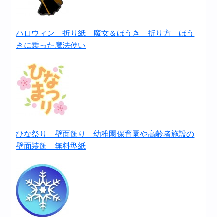
ハロウィン 折り紙 魔女＆ほうき 折り方 ほう
きに乗った魔法使い
ひな祭り 壁面飾り 幼稚園保育園や高齢者施設の
壁面装飾 無料型紙