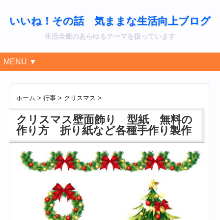
いいね！その話 気ままな生活向上ブログ
生活全般のあらゆるテーマを扱っています
MENU ▼
ホーム
>
行事
>
クリスマス
>
クリスマス壁面飾り 型紙 無料の
作り方 折り紙など各種手作り製作