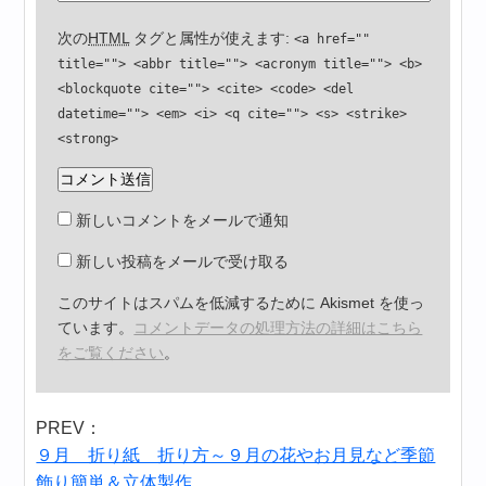
次の
HTML
タグと属性が使えます:
<a href=""
title=""> <abbr title=""> <acronym title=""> <b>
<blockquote cite=""> <cite> <code> <del
datetime=""> <em> <i> <q cite=""> <s> <strike>
<strong>
新しいコメントをメールで通知
新しい投稿をメールで受け取る
このサイトはスパムを低減するために Akismet を使っ
ています。
コメントデータの処理方法の詳細はこちら
をご覧ください
。
PREV：
９月 折り紙 折り方～９月の花やお月見など季節
飾り簡単＆立体製作