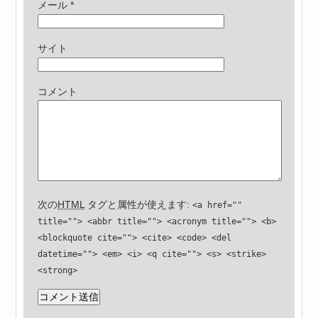
メール
*
サイト
コメント
次の
HTML
タグと属性が使えます:
<a href=""
title=""> <abbr title=""> <acronym title=""> <b>
<blockquote cite=""> <cite> <code> <del
datetime=""> <em> <i> <q cite=""> <s> <strike>
<strong>