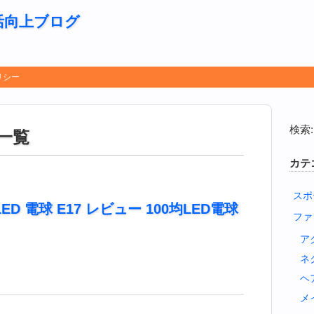
活向上ブログ
リシー
検索:
一覧
カテ
スポ
ED 電球 E17 レビュー 100均LED電球
ファ
ア
ネ
ヘ
メ