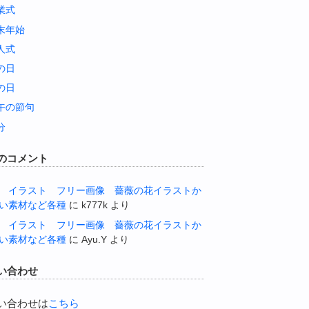
業式
末年始
人式
の日
の日
午の節句
分
のコメント
 イラスト フリー画像 薔薇の花イラストか
い素材など各種
に
k777k
より
 イラスト フリー画像 薔薇の花イラストか
い素材など各種
に
Ayu.Y
より
い合わせ
い合わせは
こちら