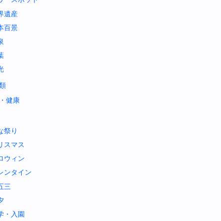
界遺産
本百景
泉
葉
光
類
・健康
な祭り
リスマス
ロウィン
レンタイン
五三
夕
学・入園