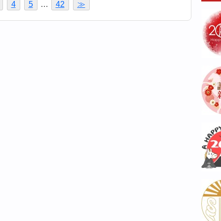
4
5
…
42
≫