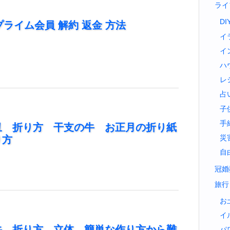
ライ
DI
 プライム会員 解約 返金 方法
イ
イ
ハ
レ
占
子
手
丑 折り方 干支の牛 お正月の折り紙
り方
災
自
冠婚
旅行
お
イ
牛 折り方 立体 簡単な作り方から難
パ