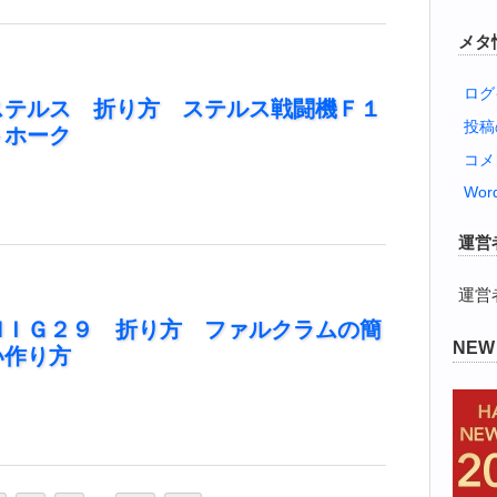
メタ
ログ
ステルス 折り方 ステルス戦闘機Ｆ１
投
トホーク
コメ
Word
運営
運営
ＭＩＧ２９ 折り方 ファルクラムの簡
NE
い作り方