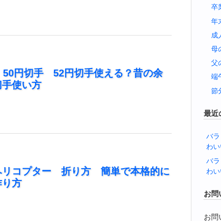
卒
年
成
母
父
 50円切手 52円切手使える？昔の余
端
切手使い方
節
最近
バラ
わい
バラ
ヘリコプター 折り方 簡単で本格的に
わい
作り方
お問
お問