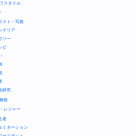
フスタイル
Y
ラスト・写真
ンテリア
ウツー
シピ
い
供
紙
害
由研究
葬祭
・レジャー
土産
ルミネーション
ワースポット