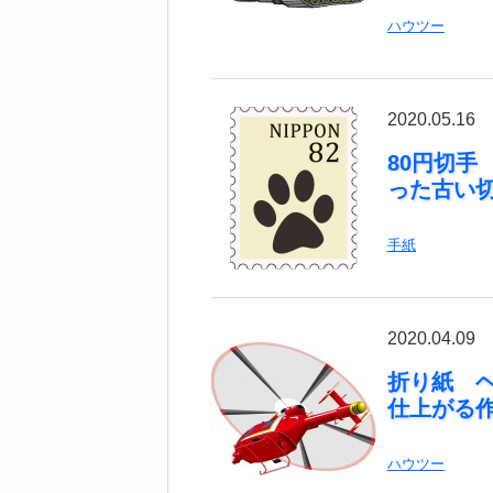
ハウツー
2020.05.16
80円切手
った古い
手紙
2020.04.09
折り紙 
仕上がる
ハウツー