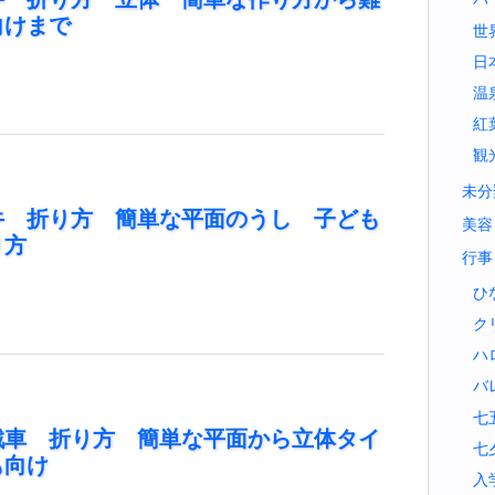
向けまで
世
日
温
紅
観
未分
牛 折り方 簡単な平面のうし 子ども
美容
り方
行事
ひ
ク
ハ
バ
七
戦車 折り方 簡単な平面から立体タイ
七
も向け
入