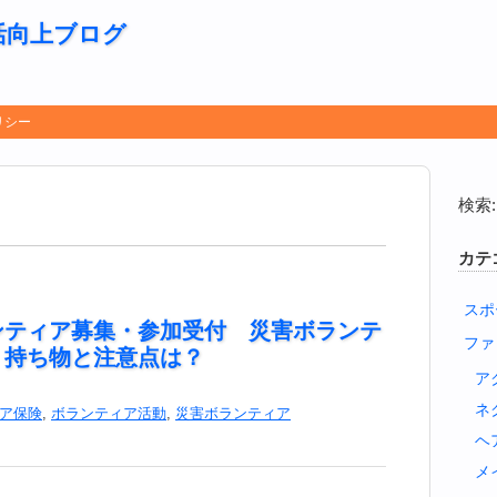
活向上ブログ
リシー
検索:
カテ
スポ
ンティア募集・参加受付 災害ボランテ
ファ
・持ち物と注意点は？
ア
ネ
ア保険
,
ボランティア活動
,
災害ボランティア
ヘ
メ