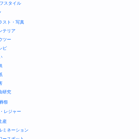
フスタイル
Y
ラスト・写真
ンテリア
ウツー
シピ
い
供
紙
害
由研究
葬祭
・レジャー
土産
ルミネーション
ワースポット