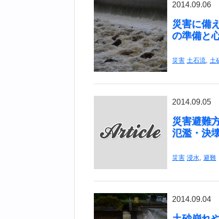
2014.09.06
災害に備
の準備と
災害
土石流
,
土
2014.09.05
災害避難
氾濫・決
災害
浸水
,
避難
2014.09.04
土砂崩れ