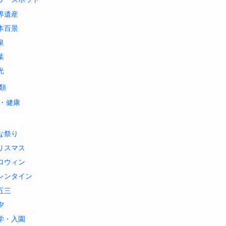
界遺産
本百景
泉
葉
光
類
・健康
な祭り
リスマス
ロウィン
レンタイン
五三
夕
学・入園