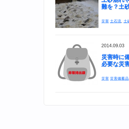
難を？土
災害
土石流
,
土
2014.09.03
災害時に
必要な災
災害
災害備蓄品