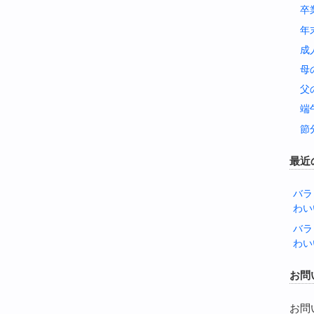
卒
年
成
母
父
端
節
最近
バラ
わい
バラ
わい
お問
お問