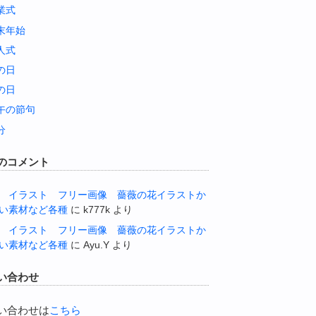
業式
末年始
人式
の日
の日
午の節句
分
のコメント
 イラスト フリー画像 薔薇の花イラストか
い素材など各種
に
k777k
より
 イラスト フリー画像 薔薇の花イラストか
い素材など各種
に
Ayu.Y
より
い合わせ
い合わせは
こちら