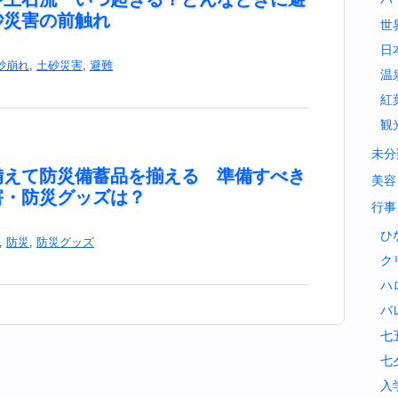
砂災害の前触れ
世
日
砂崩れ
,
土砂災害
,
避難
温
紅
観
未分
備えて防災備蓄品を揃える 準備すべき
美容
害・防災グッズは？
行事
ひ
,
防災
,
防災グッズ
ク
ハ
バ
七
七
入