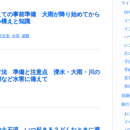
ライ
DI
えての事前準備 大雨が降り始めてから
心構えと知識
イ
イ
砂災害
,
水害
,
避難
ハ
レ
占
子
手
方法 準備と注意点 浸水・大雨・川の
壊など水害に備えて
災
自
冠婚
旅行
お
イ
や土石流 いつ起きる？どんなときに避
パ