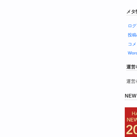
メタ
ログ
投
コメ
Word
運営
運営
NE