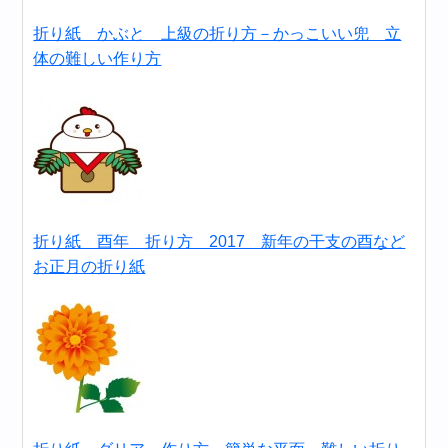
折り紙 かぶと 上級の折り方－かっこいい兜 立
体の難しい作り方
折り紙 酉年 折り方 2017 新年の干支の酉など
お正月の折り紙