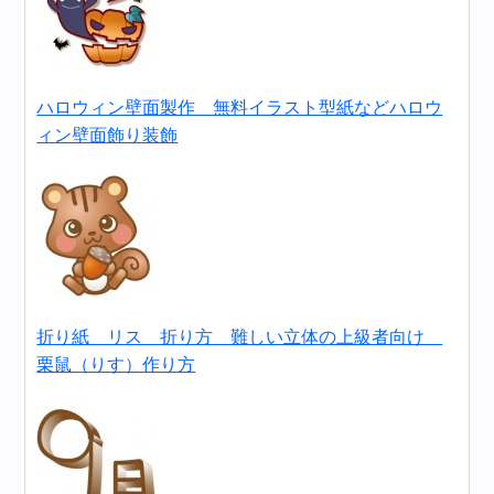
ハロウィン壁面製作 無料イラスト型紙などハロウ
ィン壁面飾り装飾
折り紙 リス 折り方 難しい立体の上級者向け
栗鼠（りす）作り方