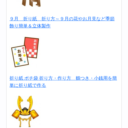
９月 折り紙 折り方～９月の花やお月見など季節
飾り簡単＆立体製作
折り紙 ポチ袋 折り方・作り方 鶴つき・小銭用を簡
単に折り紙で作る