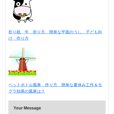
折り紙 牛 折り方 簡単な平面のうし 子ども向
け 作り方
ペットボトル風車 作り方 簡単な夏休み工作＆モ
グラ効果の風車は？
Your Message