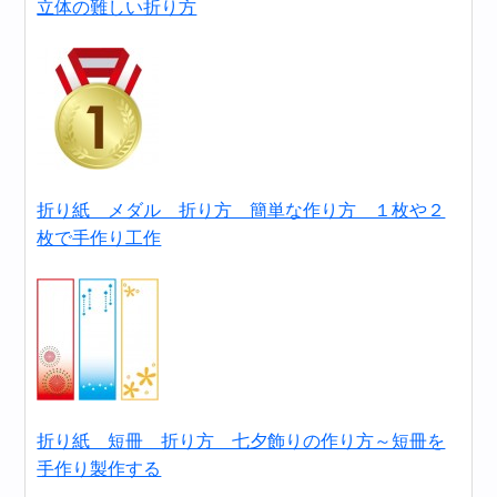
立体の難しい折り方
折り紙 メダル 折り方 簡単な作り方 １枚や２
枚で手作り工作
折り紙 短冊 折り方 七夕飾りの作り方～短冊を
手作り製作する