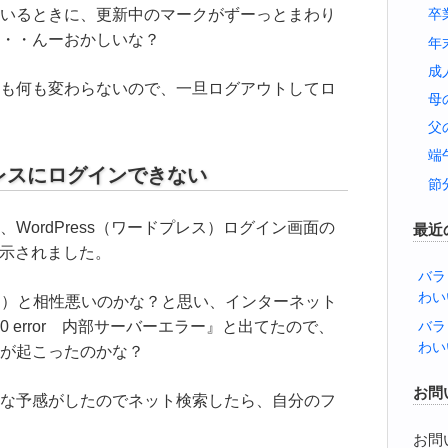
いるときに、更新中のマークがずーっとまわり
卒
・・んーおかしいな？
年
成
も何も変わらないので、一旦ログアウトしてロ
母
父
端
ドプレスにログインできない
節
WordPress（ワードプレス）ログイン画面の
最近
』が表示されました。
バラ
わい
クローム）と相性悪いのかな？と思い、インターネット
00 error 内部サーバーエラー』と出てたので、
バラ
わい
が起こったのかな？
お問
な予感がしたのでネット検索したら、自分のフ
お問