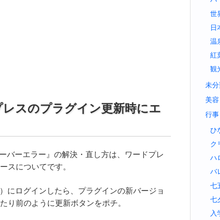
世
日
温
紅
観
未分
美容
r ワードプレスのプラグイン更新時にエ
行事
ひ
ク
r 内部サーバーエラー』の解決・直し方は、ワードプレ
ハ
ースについてです。
バ
七
プレス）にログインしたら、プラグインの新バージョ
七
たり前のように更新ボタンをポチ。
入