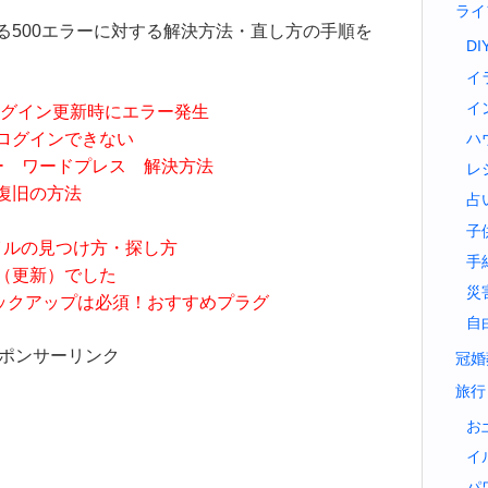
ライ
る500エラーに対する解決方法・直し方の手順を
DI
イ
イ
レスのプラグイン更新時にエラー発生
スにログインできない
ハ
バーエラー ワードプレス 解決方法
レ
面 復旧の方法
占
子
 ファイルの見つけ方・探し方
手
ファイル（更新）でした
災
 で復元！バックアップは必須！おすすめプラグ
自
ポンサーリンク
冠婚
旅行
お
イ
パ