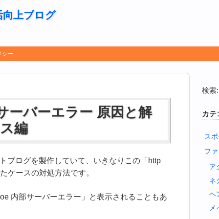
活向上ブログ
リシー
検索:
r 内部サーバーエラー 原因と解
カテ
レス編
スポ
ファ
サイトブログを製作していて、いきなりこの「http
ア
くなったケースの対処方法です。
ネ
ヘ
 erroe 内部サーバーエラー」と表示されることもあ
メ