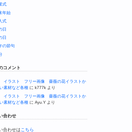
業式
末年始
人式
の日
の日
午の節句
分
のコメント
 イラスト フリー画像 薔薇の花イラストか
い素材など各種
に
k777k
より
 イラスト フリー画像 薔薇の花イラストか
い素材など各種
に
Ayu.Y
より
い合わせ
い合わせは
こちら