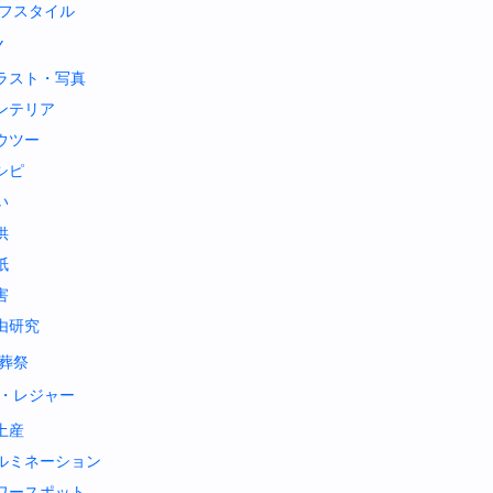
フスタイル
Y
ラスト・写真
ンテリア
ウツー
シピ
い
供
紙
害
由研究
葬祭
・レジャー
土産
ルミネーション
ワースポット