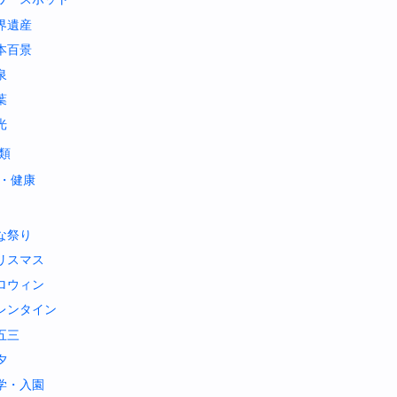
界遺産
本百景
泉
葉
光
類
・健康
な祭り
リスマス
ロウィン
レンタイン
五三
夕
学・入園