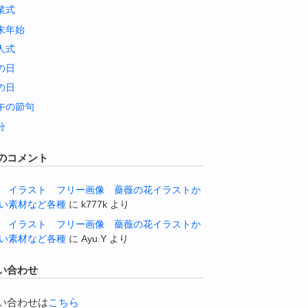
業式
末年始
人式
の日
の日
午の節句
分
のコメント
 イラスト フリー画像 薔薇の花イラストか
い素材など各種
に
k777k
より
 イラスト フリー画像 薔薇の花イラストか
い素材など各種
に
Ayu.Y
より
い合わせ
い合わせは
こちら