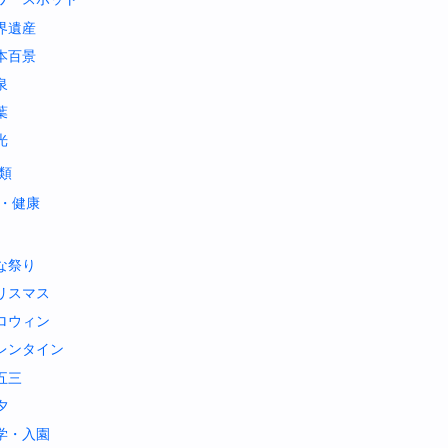
界遺産
本百景
泉
葉
光
類
・健康
な祭り
リスマス
ロウィン
レンタイン
五三
夕
学・入園