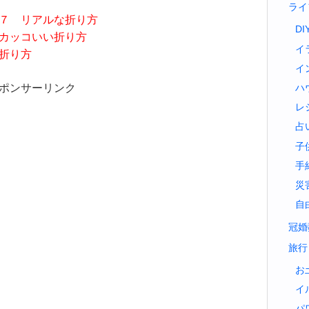
ライ
１７ リアルな折り方
DI
でカッコいい折り方
イ
な折り方
イ
ポンサーリンク
ハ
レ
占
子
手
災
自
冠婚
旅行
お
イ
パ