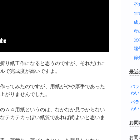
卒
年
成
母
父
端
節
折り紙工作になると思うのですが、それだけに
ルで完成度が高いですよ。
最近
バラ
作ってみたのですが、用紙がやや厚手であった
わい
上がりませんでした。
バラ
わい
のＡ４用紙というのは、なかなか見つからない
なテカテカっぽい紙質であれば尚よいと思いま
お問
お問