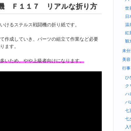
機 Ｆ１１７ リアルな折り方
世
日
いけるステルス戦闘機の折り紙です。
温
紅
て作成していき、パーツの組立て作業など必要
観
ります。
未分
美容
多いため、やや上級者向けになります。
行事
ひ
ク
ハ
バ
七
七
入