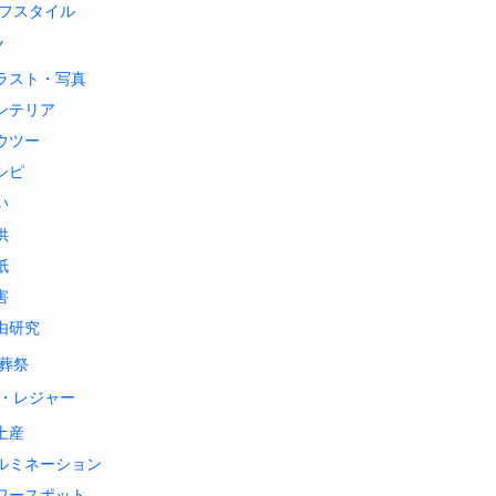
フスタイル
Y
ラスト・写真
ンテリア
ウツー
シピ
い
供
紙
害
由研究
葬祭
・レジャー
土産
ルミネーション
ワースポット