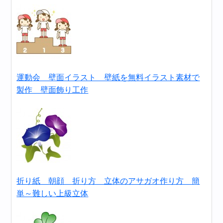
運動会 壁面イラスト 壁紙を無料イラスト素材で
製作 壁面飾り工作
折り紙 朝顔 折り方 立体のアサガオ作り方 簡
単～難しい上級立体