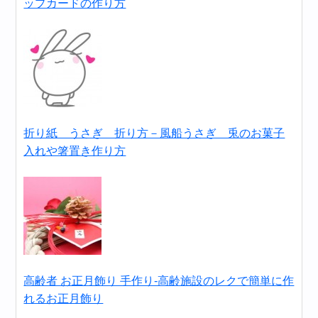
ップカードの作り方
折り紙 うさぎ 折り方－風船うさぎ 兎のお菓子
入れや箸置き作り方
高齢者 お正月飾り 手作り‐高齢施設のレクで簡単に作
れるお正月飾り