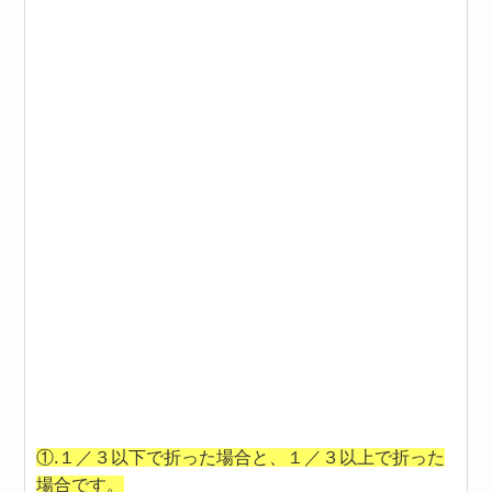
①.１／３以下で折った場合と、１／３以上で折った
場合です。