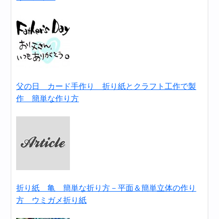
父の日 カード手作り 折り紙とクラフト工作で製
作 簡単な作り方
折り紙 亀 簡単な折り方－平面＆簡単立体の作り
方 ウミガメ折り紙