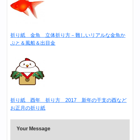
折り紙 金魚 立体折り方－難しいリアルな金魚か
ぶと＆風船＆出目金
折り紙 酉年 折り方 2017 新年の干支の酉など
お正月の折り紙
Your Message