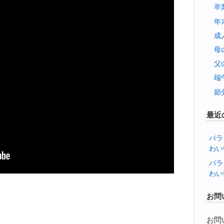
卒
年
成
母
父
端
節
最近
バラ
わい
バラ
わい
お問
お問