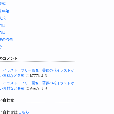
業式
末年始
人式
の日
の日
午の節句
分
のコメント
 イラスト フリー画像 薔薇の花イラストか
い素材など各種
に
k777k
より
 イラスト フリー画像 薔薇の花イラストか
い素材など各種
に
Ayu.Y
より
い合わせ
い合わせは
こちら