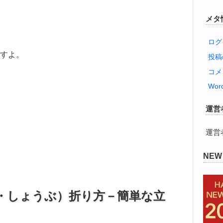
メタ
ログ
すよ。
投
コメ
Word
運営
運営
NE
・しょうぶ）折り方－簡単な立