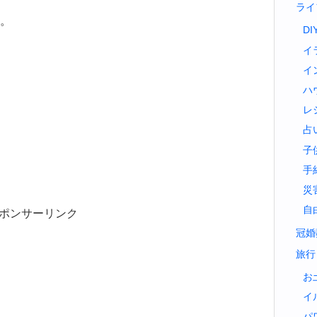
ライ
。
DI
イ
イ
ハ
レ
占
子
手
災
自
ポンサーリンク
冠婚
旅行
お
イ
パ