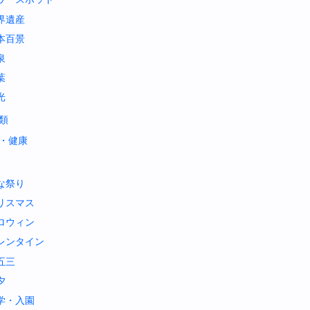
界遺産
本百景
泉
葉
光
類
・健康
な祭り
リスマス
ロウィン
レンタイン
五三
夕
学・入園