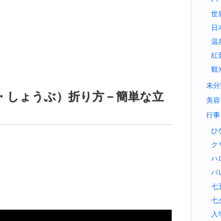
世
日
温
紅
観
未分
・しょうぶ）折り方－簡単な立
美容
行事
ひ
ク
ハ
バ
七
七
入