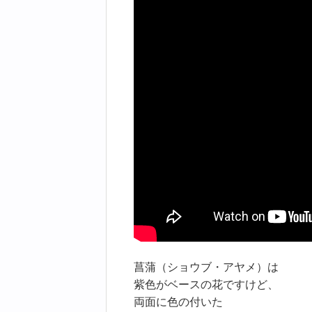
菖蒲（ショウブ・アヤメ）は
紫色がベースの花ですけど、
両面に色の付いた