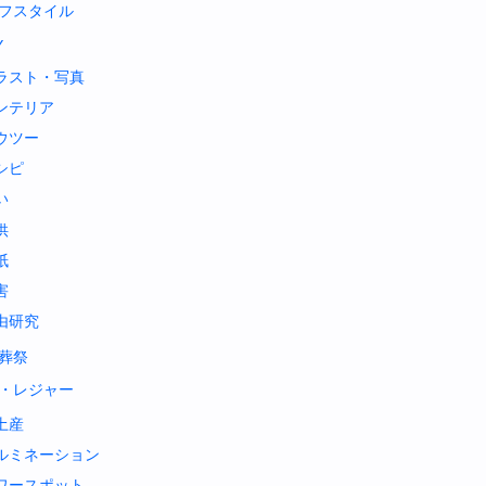
フスタイル
Y
ラスト・写真
ンテリア
ウツー
シピ
い
供
紙
害
由研究
葬祭
・レジャー
土産
ルミネーション
ワースポット