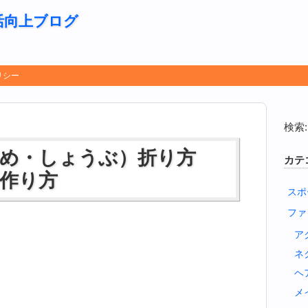
活向上ブログ
リシー
検索:
やめ・しょうぶ）折り方
カテ
作り方
スポ
ファ
ア
ネ
ヘ
メ