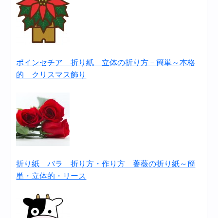
ポインセチア 折り紙 立体の折り方－簡単～本格
的 クリスマス飾り
折り紙 バラ 折り方・作り方 薔薇の折り紙～簡
単・立体的・リース