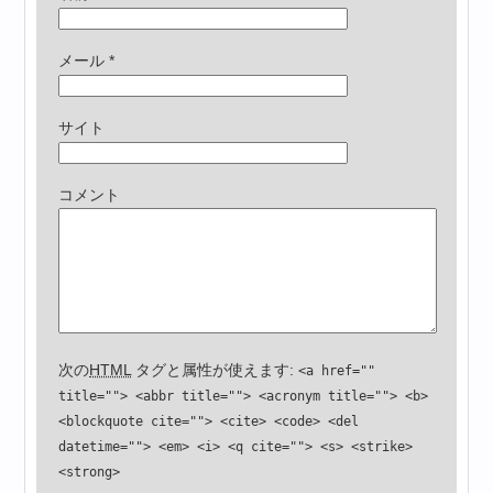
メール
*
サイト
コメント
次の
HTML
タグと属性が使えます:
<a href=""
title=""> <abbr title=""> <acronym title=""> <b>
<blockquote cite=""> <cite> <code> <del
datetime=""> <em> <i> <q cite=""> <s> <strike>
<strong>