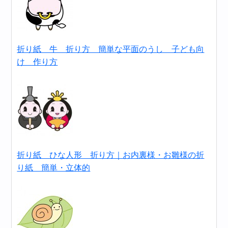
折り紙 牛 折り方 簡単な平面のうし 子ども向
け 作り方
折り紙 ひな人形 折り方｜お内裏様・お雛様の折
り紙 簡単・立体的