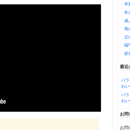
卒
年
成
母
父
端
節
最近
バラ
わい
バラ
わい
お問
お問