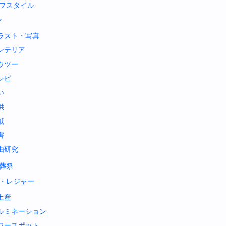
フスタイル
Y
ラスト・写真
ンテリア
ウツー
シピ
い
供
紙
害
由研究
葬祭
・レジャー
土産
ルミネーション
ワースポット