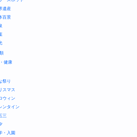
界遺産
本百景
泉
葉
光
類
・健康
な祭り
リスマス
ロウィン
レンタイン
五三
夕
学・入園