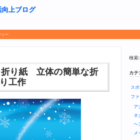
活向上ブログ
リシー
検索:
 折り紙 立体の簡単な折
カテ
り工作
スポ
ファ
ア
ネ
ヘ
メ