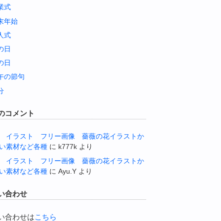
業式
末年始
人式
の日
の日
午の節句
分
のコメント
 イラスト フリー画像 薔薇の花イラストか
い素材など各種
に
k777k
より
 イラスト フリー画像 薔薇の花イラストか
い素材など各種
に
Ayu.Y
より
い合わせ
い合わせは
こちら