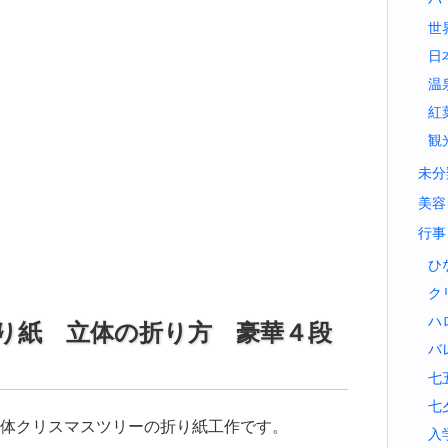
世
日
温
紅
観
未分
美容
行事
ひ
ク
ハ
り紙 立体の折り方 豪華４段
バ
七
七
体クリスマスツリーの折り紙工作です。
入