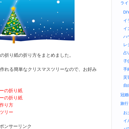
ライ
DI
イ
イ
ハ
レ
占
の折り紙の折り方をまとめました。
子
作れる簡単なクリスマスツリーなので、お好み
手
災
自
リーの折り紙
冠婚
リーの折り紙
旅行
の作り方
スツリー
お
イ
ポンサーリンク
パ