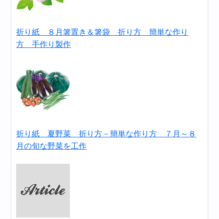
折り紙 ８月箸置き＆箸袋 折り方 簡単な作り
方 手作り製作
折り紙 夏野菜 折り方－簡単な作り方 ７月～８
月の旬な野菜を工作