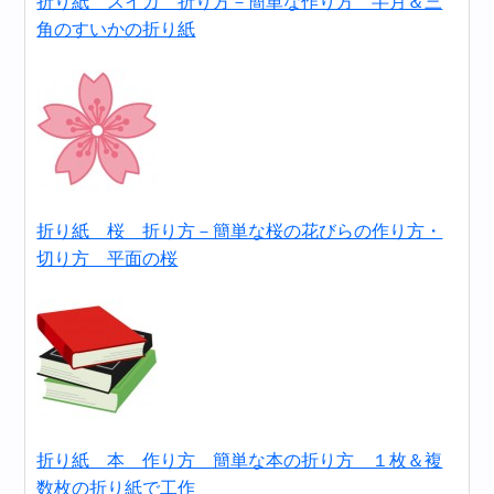
折り紙 スイカ 折り方－簡単な作り方 半月＆三
角のすいかの折り紙
折り紙 桜 折り方－簡単な桜の花びらの作り方・
切り方 平面の桜
折り紙 本 作り方 簡単な本の折り方 １枚＆複
数枚の折り紙で工作