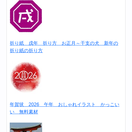
折り紙 戌年 折り方 お正月～干支の犬 新年の
折り紙の折り方
年賀状 2026 午年 おしゃれイラスト かっこい
い 無料素材