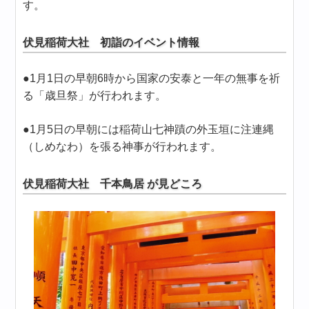
す。
伏見稲荷大社 初詣のイベント情報
●1月1日の早朝6時から国家の安泰と一年の無事を祈
る「歳旦祭」が行われます。
●1月5日の早朝には稲荷山七神蹟の外玉垣に注連縄
（しめなわ）を張る神事が行われます。
伏見稲荷大社 千本鳥居 が見どころ