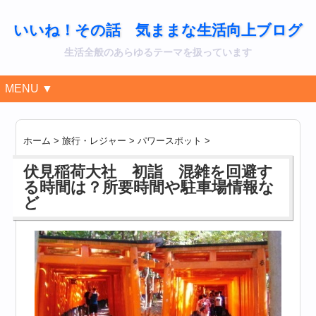
いいね！その話 気ままな生活向上ブログ
生活全般のあらゆるテーマを扱っています
MENU ▼
ホーム
>
旅行・レジャー
>
パワースポット
>
伏見稲荷大社 初詣 混雑を回避す
る時間は？所要時間や駐車場情報な
ど