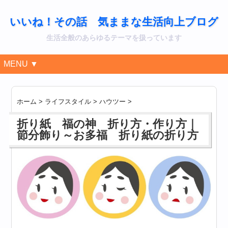
いいね！その話 気ままな生活向上ブログ
生活全般のあらゆるテーマを扱っています
MENU ▼
ホーム
>
ライフスタイル
>
ハウツー
>
折り紙 福の神 折り方・作り方｜
節分飾り～お多福 折り紙の折り方