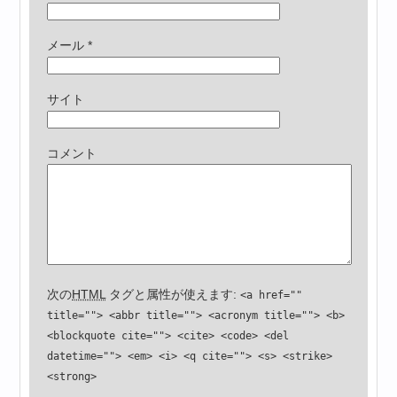
メール
*
サイト
コメント
次の
HTML
タグと属性が使えます:
<a href=""
title=""> <abbr title=""> <acronym title=""> <b>
<blockquote cite=""> <cite> <code> <del
datetime=""> <em> <i> <q cite=""> <s> <strike>
<strong>