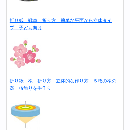
折り紙 戦車 折り方 簡単な平面から立体タイ
プ 子ども向け
折り紙 桜 折り方－立体的な作り方 ５枚の桜の
器 桜飾りを手作り