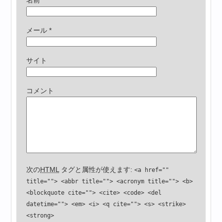
メール
*
サイト
コメント
次の
HTML
タグと属性が使えます:
<a href=""
title=""> <abbr title=""> <acronym title=""> <b>
<blockquote cite=""> <cite> <code> <del
datetime=""> <em> <i> <q cite=""> <s> <strike>
<strong>