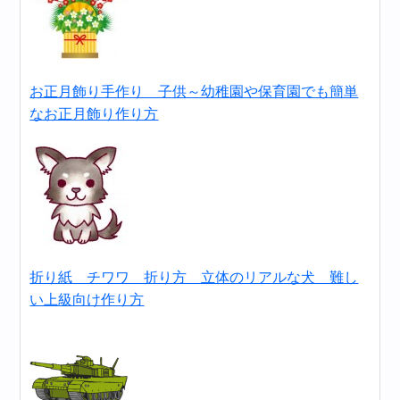
お正月飾り手作り 子供～幼稚園や保育園でも簡単
なお正月飾り作り方
折り紙 チワワ 折り方 立体のリアルな犬 難し
い上級向け作り方