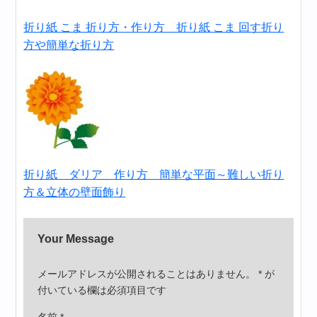
折り紙 こま 折り方・作り方 折り紙 こま 回す折り
方や簡単な折り方
折り紙 ダリア 作り方 簡単な平面～難しい折り
方＆立体の壁面飾り
Your Message
メールアドレスが公開されることはありません。
*
が
付いている欄は必須項目です
名前
*