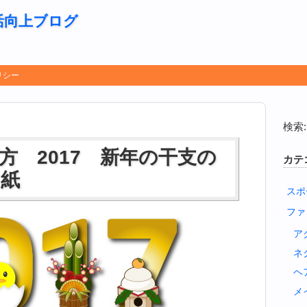
活向上ブログ
リシー
検索:
方 2017 新年の干支の
カテ
り紙
スポ
ファ
ア
ネ
ヘ
メ