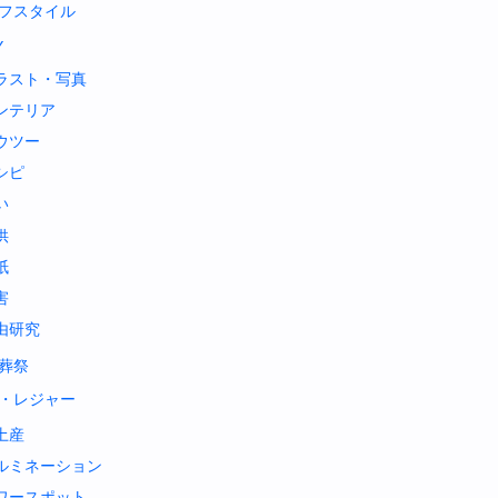
フスタイル
Y
ラスト・写真
ンテリア
ウツー
シピ
い
供
紙
害
由研究
葬祭
・レジャー
土産
ルミネーション
ワースポット