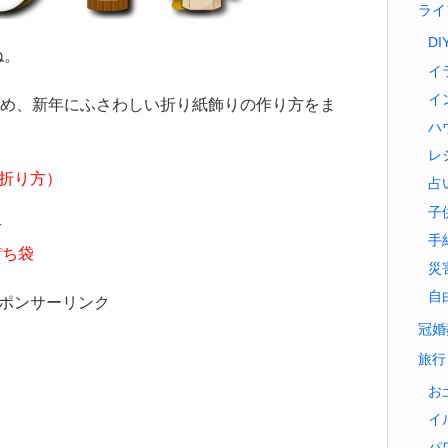
ライ
DI
ね。
イ
イ
め、新年にふさわしい折り紙飾りの作り方をま
ハ
レ
の折り方）
占
子
方
手
ぽち袋
災
自
ポンサーリンク
冠婚
旅行
お
イ
パ