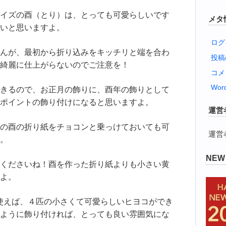
イズの酉（とり）は、とっても可愛らしいです
メタ
いと思いますよ。
ログ
んが、最初から折り込みをキッチリと端を合わ
投
綺麗に仕上がらないのでご注意を！
コメ
Word
きるので、お正月の飾りに、酉年の飾りとして
ポイントの飾り付けになると思いますよ。
運営
の酉の折り紙をチョコンと乗っけておいても可
運営
。
NE
くださいね！酉を作った折り紙よりも小さい黄
よ。
を使えば、４匹の小さくて可愛らしいヒヨコができ
ように飾り付ければ、とっても良い雰囲気にな