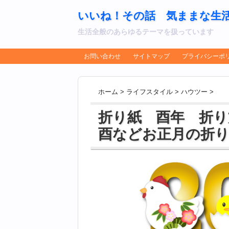
いいね！その話 気ままな生
生活全般のあらゆるテーマを扱っています
お問い合わせ
サイトマップ
プライバシーポ
ホーム
>
ライフスタイル
>
ハウツー
>
折り紙 酉年 折り
酉などお正月の折