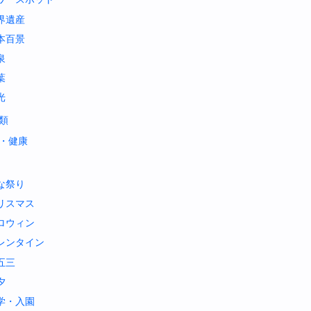
界遺産
本百景
泉
葉
光
類
・健康
な祭り
リスマス
ロウィン
レンタイン
五三
夕
学・入園