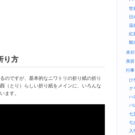
世
日
温
紅
観
未分
折り方
美容
行事
るのですが、基本的なニワトリの折り紙の折り
ひ
酉（とり）らしい折り紙をメインに、いろんな
ク
います。
ハ
バ
七
七
入