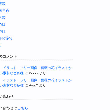
業式
末年始
人式
の日
の日
午の節句
分
のコメント
 イラスト フリー画像 薔薇の花イラストか
い素材など各種
に
k777k
より
 イラスト フリー画像 薔薇の花イラストか
い素材など各種
に
Ayu.Y
より
い合わせ
い合わせは
こちら