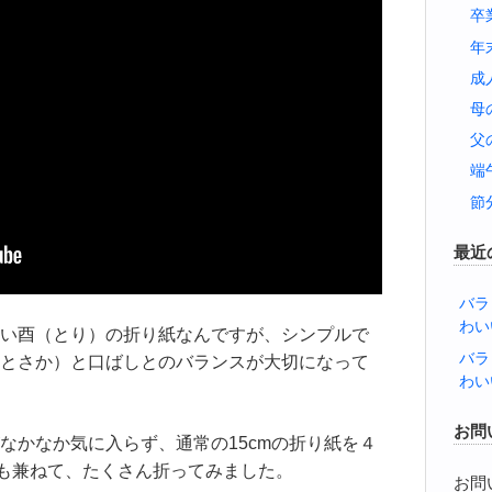
卒
年
成
母
父
端
節
最近
バラ
わい
い酉（とり）の折り紙なんですが、シンプルで
バラ
とさか）と口ばしとのバランスが大切になって
わい
お問
なかなか気に入らず、通常の15cmの折り紙を４
習も兼ねて、たくさん折ってみました。
お問