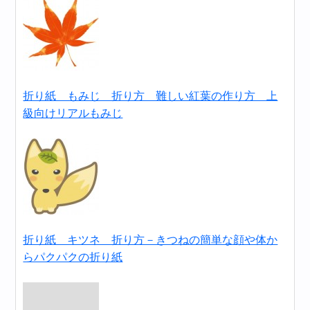
折り紙 もみじ 折り方 難しい紅葉の作り方 上
級向けリアルもみじ
折り紙 キツネ 折り方－きつねの簡単な顔や体か
らパクパクの折り紙