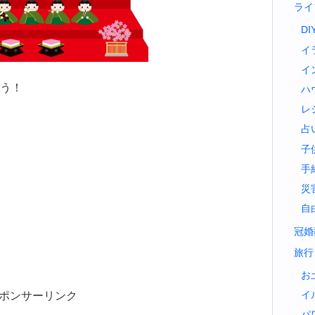
ライ
DI
イ
イ
う！
ハ
レ
占
子
手
災
自
冠婚
旅行
お
ポンサーリンク
イ
パ