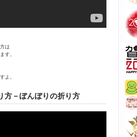
方は
ます。
すよ。
り方－ぼんぼりの折り方