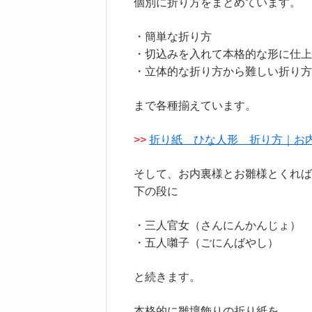
個別に折り方をまとめています。
・簡単な折り方
・切込みを入れて本格的な形に仕上
・立体的な折り方から難しい折り方
まで各種揃えています。
>>
折り紙 ひな人形 折り方｜お
そして、お内裏様とお雛様とくれば
下の段に
・三人官女（さんにんかんじょ）
・五人囃子（ごにんばやし）
と続きます。
本格的に雛壇飾りの折り紙を