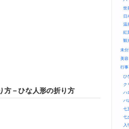
世
日
温
紅
観
未分
美容
行事
ひ
ク
り方－ひな人形の折り方
ハ
バ
七
七
入