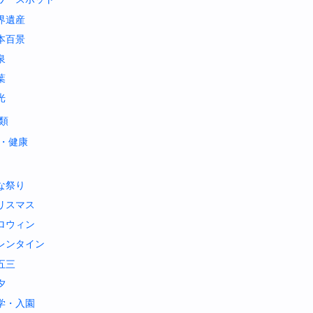
界遺産
本百景
泉
葉
光
類
・健康
な祭り
リスマス
ロウィン
レンタイン
五三
夕
学・入園