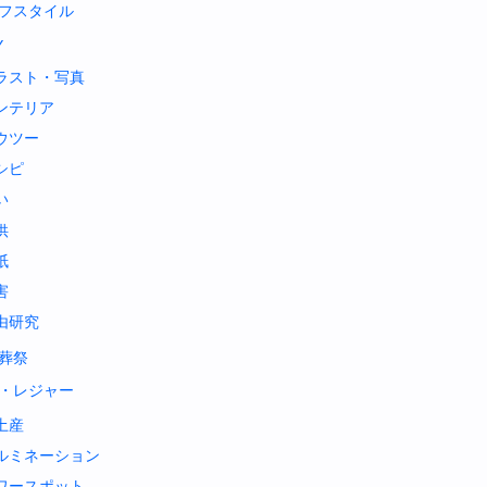
フスタイル
Y
ラスト・写真
ンテリア
ウツー
シピ
い
供
紙
害
由研究
葬祭
・レジャー
土産
ルミネーション
ワースポット