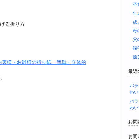
卒
年
成
げる折り方
母
父
端
節
内裏様・お雛様の折り紙 簡単・立体的
最近
、
バラ
わい
バラ
わい
お問
お問