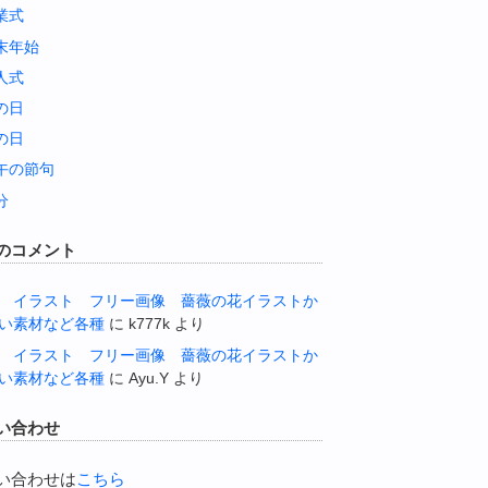
業式
末年始
人式
の日
の日
午の節句
分
のコメント
 イラスト フリー画像 薔薇の花イラストか
い素材など各種
に
k777k
より
 イラスト フリー画像 薔薇の花イラストか
い素材など各種
に
Ayu.Y
より
い合わせ
い合わせは
こちら