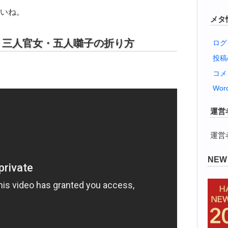
いね。
メタ
－三人官女・五人囃子の折り方
ログ
投
コメ
Word
運営
運営
NE