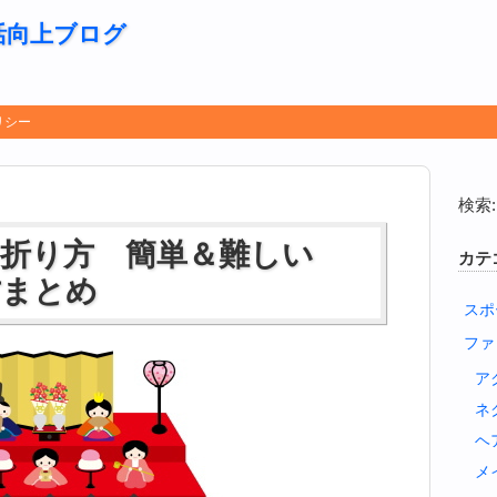
活向上ブログ
リシー
検索:
 折り方 簡単＆難しい
カテ
方まとめ
スポ
ファ
ア
ネ
ヘ
メ