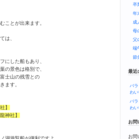
卒
年
成
むことが出来ます。
母
ては、
父
端
節
フにした船もあり、
葉の景色は格別で、
最近
富士山の残雪との
きます。
バラ
わい
バラ
社】
わい
龍神社】
お問
お問
ノ湖遊覧船が便利ですよ。