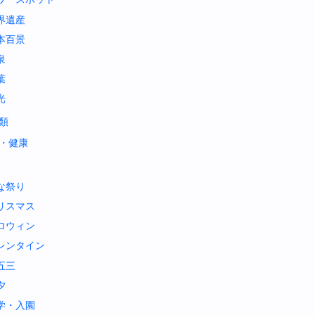
界遺産
本百景
泉
葉
光
類
・健康
な祭り
リスマス
ロウィン
レンタイン
五三
夕
学・入園