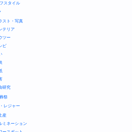
フスタイル
Y
ラスト・写真
ンテリア
ウツー
シピ
い
供
紙
害
由研究
葬祭
・レジャー
土産
ルミネーション
ワースポット