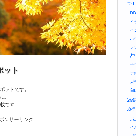
ライ
DI
イ
イ
ハ
レ
占
子
ポット
手
災
ポットです。
自
に、
冠婚
載です。
旅行
お
ポンサーリンク
イ
パ