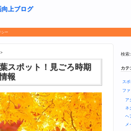
活向上ブログ
リシー
>
検索:
葉スポット！見ごろ時期
カテ
情報
スポ
ファ
ア
ネ
ヘ
メ