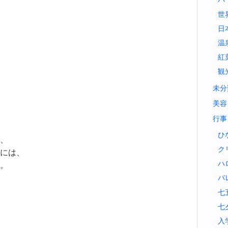
世
日
温
紅
観
未分
美容
行事
ひ
、
ク
には、
ハ
。
バ
七
七
入