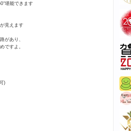
0°堪能できます
が見えます
路があり、
めですよ。
可)