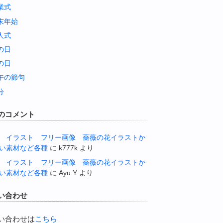
業式
末年始
人式
の日
の日
午の節句
分
のコメント
 イラスト フリー画像 薔薇の花イラストか
い素材など各種
に
k777k
より
 イラスト フリー画像 薔薇の花イラストか
い素材など各種
に
Ayu.Y
より
い合わせ
い合わせは
こちら