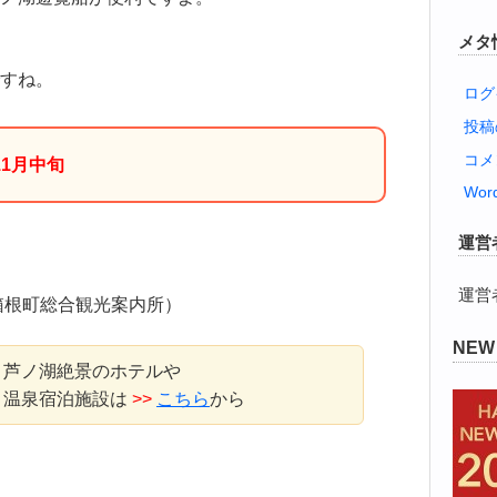
メタ
すね。
ログ
投
コメ
1月中旬
Word
運営
運営
0（箱根町総合観光案内所）
NE
芦ノ湖絶景のホテルや
温泉宿泊施設は
>>
こちら
から