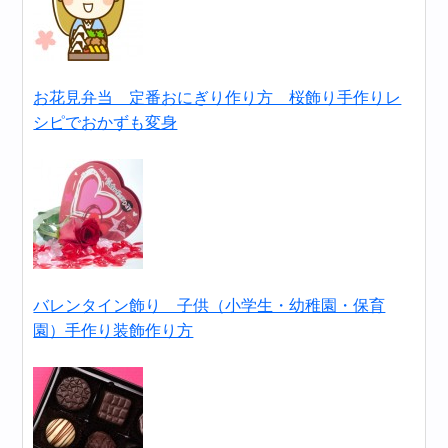
お花見弁当 定番おにぎり作り方 桜飾り手作りレ
シピでおかずも変身
バレンタイン飾り 子供（小学生・幼稚園・保育
園）手作り装飾作り方