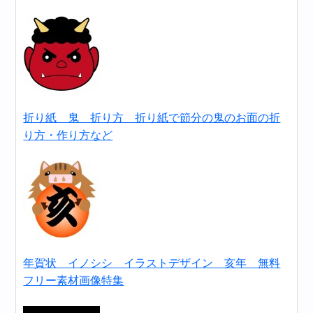
折り紙 鬼 折り方 折り紙で節分の鬼のお面の折
り方・作り方など
年賀状 イノシシ イラストデザイン 亥年 無料
フリー素材画像特集