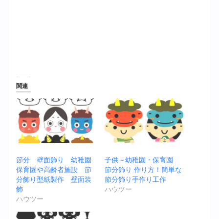
関連
節分 壁面飾り 幼稚園
子供～幼稚園・保育園
保育園や高齢者施設 節
節分飾り 作り方！簡単な
分飾り型紙製作 壁面装
節分飾り手作り工作
飾
ハウツー
ハウツー