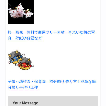
桜 画像 無料で商用フリー素材 きれいな桜の写
真 壁紙や背景など
子供～幼稚園・保育園 節分飾り 作り方！簡単な節
分飾り手作り工作
Your Message