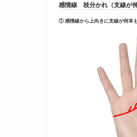
感情線 枝分かれ（支線が
① 感情線から上向きに支線が何本