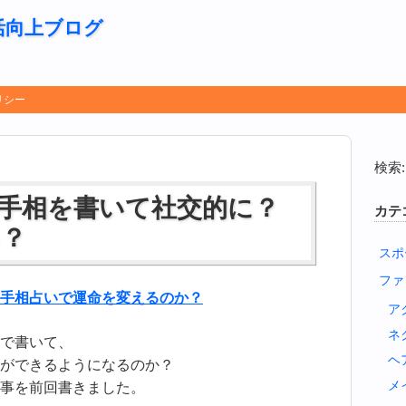
活向上ブログ
リシー
検索:
手相を書いて社交的に？
カテ
る？
スポ
ファ
手相占いで運命を変えるのか？
ア
ネ
で書いて、
ヘ
ができるようになるのか？
メ
事を前回書きました。