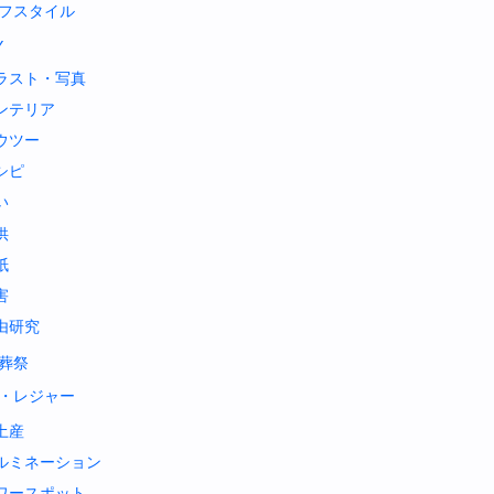
フスタイル
Y
ラスト・写真
ンテリア
ウツー
シピ
い
供
紙
害
由研究
葬祭
・レジャー
土産
ルミネーション
ワースポット