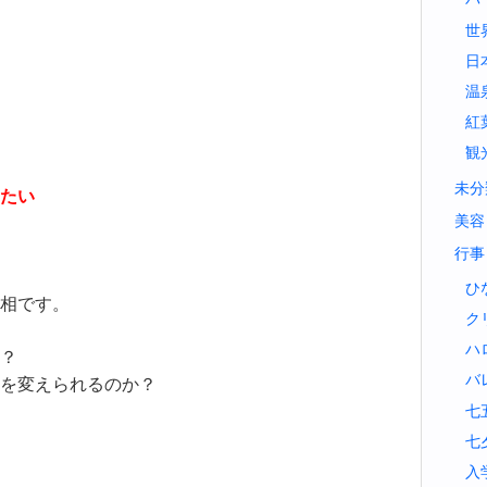
世
日
温
紅
観
未分
たい
美容
行事
ひ
相です。
ク
ハ
？
バ
を変えられるのか？
七
七
入