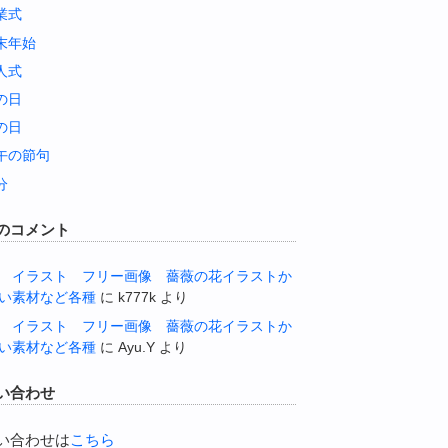
業式
末年始
人式
の日
の日
午の節句
分
のコメント
 イラスト フリー画像 薔薇の花イラストか
い素材など各種
に
k777k
より
 イラスト フリー画像 薔薇の花イラストか
い素材など各種
に
Ayu.Y
より
い合わせ
い合わせは
こちら