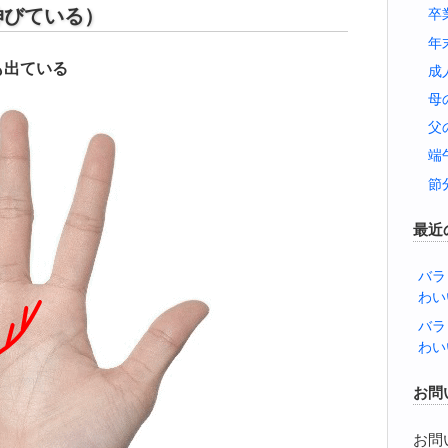
伸びている）
卒
年
も出ている
成
母
父
端
節
最近
バラ
わい
バラ
わい
お問
お問