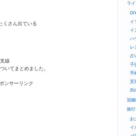
ライ
DI
イ
たくさん出ている
イ
ハ
レ
占
支線
子
ついてまとめました。
手
災
ポンサーリンク
自
冠婚
旅行
お
イ
パ