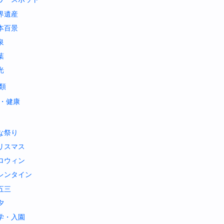
界遺産
本百景
泉
葉
光
類
・健康
な祭り
リスマス
ロウィン
レンタイン
五三
夕
学・入園