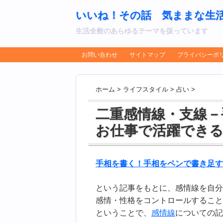
いいね！その話 気ままな生
生活全般のあらゆるテーマを扱っています
お問い合わせ
サイトマップ
プライバシーポ
ホーム
>
ライフスタイル
>
占い
>
二重感情線・支線－
お仕事で活躍でき
手相を書く！手相をペンで書き足す
という記事をもとに、感情線を自分
感情・性格をコントロールすること
ということで、
感情線
についての記