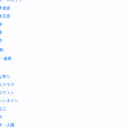
界遺産
本百景
泉
葉
光
類
・健康
な祭り
リスマス
ロウィン
レンタイン
五三
夕
学・入園