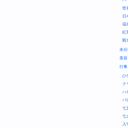
世
日
温
紅
観
未分
美容
行事
ひ
ク
ハ
バ
七
七
入