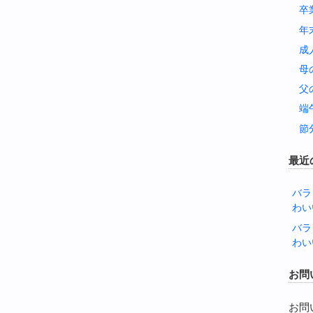
卒
年
成
母
父
端
節
最近
バラ
わい
バラ
わい
お問
お問