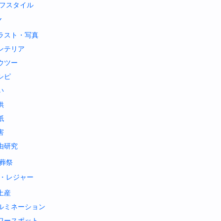
フスタイル
Y
ラスト・写真
ンテリア
ウツー
シピ
い
供
紙
害
由研究
葬祭
・レジャー
土産
ルミネーション
ワースポット