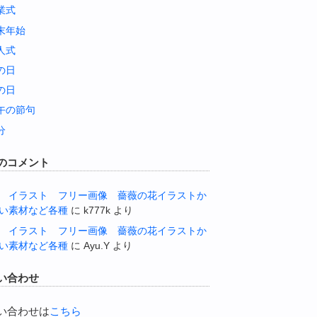
業式
末年始
人式
の日
の日
午の節句
分
のコメント
 イラスト フリー画像 薔薇の花イラストか
い素材など各種
に
k777k
より
 イラスト フリー画像 薔薇の花イラストか
い素材など各種
に
Ayu.Y
より
い合わせ
い合わせは
こちら