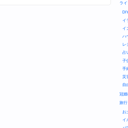
ライ
DI
イ
イ
ハ
レ
占
子
手
災
自
冠婚
旅行
お
イ
パ