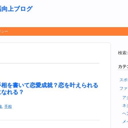
活向上ブログ
リシー
検索:
カテ
スポ
手相を書いて恋愛成就？恋を叶えられる
ファ
になれる？
ア
ネ
線
,
手相
ヘ
メ